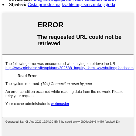
Sljedeći:
Čista prirodna najkvalitetnija smrznuta jagoda