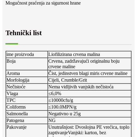
Mogućnost praćenja za sigurnost hrane
Tehnički list
ime proizvoda
Liofilizirana crvena malina
Boja
Crvena, zadržavajući originalnu boju
crvene maline
Aroma
Čist, jedinstven blagi miris crvene maline
Morfologija
Cijeli, Crumble/Grit
Nečistoće
Nema vidljivih vanjskih nečistoća
Vlaga
≤6,0%
TPC
≤10000cfu/g
Coliforms
≤100.0MPN/g
Salmonella
Negativno u 25g
Patogena
NG
Pakovanje
Unutrašnjost: Dvoslojna PE vrećica, toplo
zaptivanje
Vanjski: karton, bez