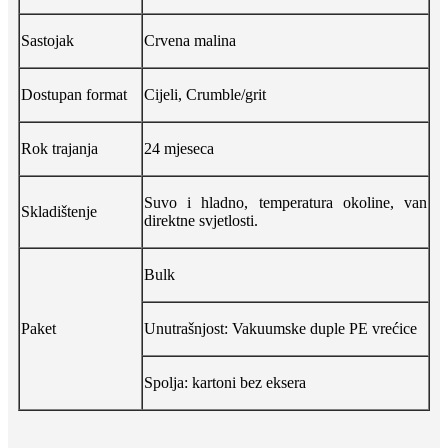
Sastojak
Crvena malina
Dostupan format
Cijeli, Crumble/grit
Rok trajanja
24 mjeseca
Suvo i hladno, temperatura okoline, van
Skladištenje
direktne svjetlosti.
Bulk
Paket
Unutrašnjost: Vakuumske duple PE vrećice
Spolja: kartoni bez eksera