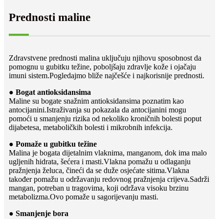
Prednosti maline
Zdravstvene prednosti malina uključuju njihovu sposobnost da
pomognu u gubitku težine, poboljšaju zdravlje kože i ojačaju
imuni sistem.Pogledajmo bliže najčešće i najkorisnije prednosti.
● Bogat antioksidansima
Maline su bogate snažnim antioksidansima poznatim kao
antocijanini.Istraživanja su pokazala da antocijanini mogu
pomoći u smanjenju rizika od nekoliko kroničnih bolesti poput
dijabetesa, metaboličkih bolesti i mikrobnih infekcija.
● Pomaže u gubitku težine
Malina je bogata dijetalnim vlaknima, manganom, dok ima malo
ugljenih hidrata, šećera i masti.Vlakna pomažu u odlaganju
pražnjenja želuca, čineći da se duže osjećate sitima.Vlakna
također pomažu u održavanju redovnog pražnjenja crijeva.Sadrži
mangan, potreban u tragovima, koji održava visoku brzinu
metabolizma.Ovo pomaže u sagorijevanju masti.
● Smanjenje bora