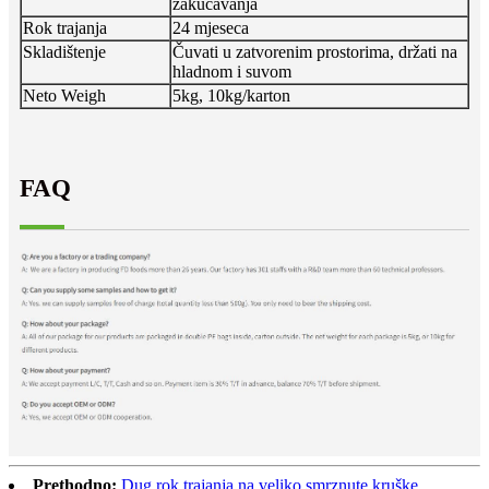
zakucavanja
Rok trajanja
24 mjeseca
Skladištenje
Čuvati u zatvorenim prostorima, držati na
hladnom i suvom
Neto Weigh
5kg, 10kg/karton
FAQ
Prethodno:
Dug rok trajanja na veliko smrznute kruške