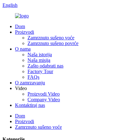
English
Dom
Proizvodi
Zamrznuto sušeno voće
Zamrznuto sušeno povrće
O nama
Naša istorija
Naša misija
Zašto odabrati nas
Factory Tour
FAQs
O zamrzavanju
Video
Proizvodi Video
Company Video
Kontaktiraj nas
Dom
Proizvodi
Zamrznuto sušeno voće
Kategorije