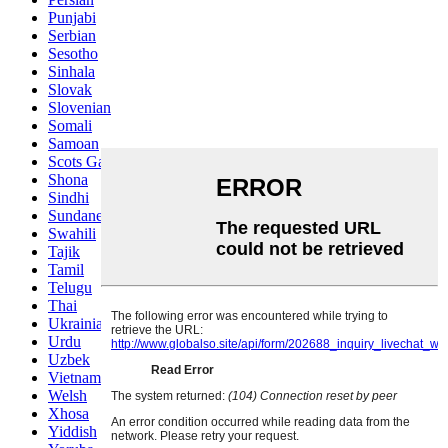
Punjabi
Serbian
Sesotho
Sinhala
Slovak
Slovenian
Somali
Samoan
Scots Gaelic
Shona
Sindhi
Sundanese
Swahili
Tajik
Tamil
Telugu
Thai
Ukrainian
Urdu
Uzbek
Vietnamese
Welsh
Xhosa
Yiddish