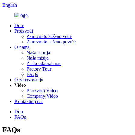
English
Dom
Proizvodi
Zamrznuto sušeno voće
Zamrznuto sušeno povrće
O nama
Naša istorija
Naša misija
Zašto odabrati nas
Factory Tour
FAQs
O zamrzavanju
Video
Proizvodi Video
Company Video
Kontaktiraj nas
Dom
FAQs
FAQs