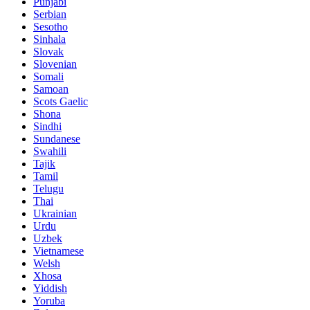
Punjabi
Serbian
Sesotho
Sinhala
Slovak
Slovenian
Somali
Samoan
Scots Gaelic
Shona
Sindhi
Sundanese
Swahili
Tajik
Tamil
Telugu
Thai
Ukrainian
Urdu
Uzbek
Vietnamese
Welsh
Xhosa
Yiddish
Yoruba