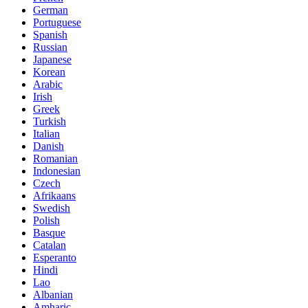
German
Portuguese
Spanish
Russian
Japanese
Korean
Arabic
Irish
Greek
Turkish
Italian
Danish
Romanian
Indonesian
Czech
Afrikaans
Swedish
Polish
Basque
Catalan
Esperanto
Hindi
Lao
Albanian
Amharic