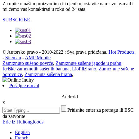
Za upite o našim proizvodima ili cjeniku, ostavite nam svoj e-mail i
mi ćemo vas kontaktirati u roku od 24 sata.
SUBSCRIBE
© Autorsko pravo - 2010-2022 : Sva prava pridržana.
Hot Products
-
Sitemap
-
AMP Mobile
Zamrznuto sušeno povrće
,
Zamrznute sušene jagode u prahu
,
Kriške zamrznutih sušenih banana
,
Liofilizirano
,
Zamrznute sušene
borovnice
,
Zamrznuta sušena hrana
,
Pošaljite e-mail
Android
x
Pritisnite enter za pretragu ili ESC
da zatvorite
Eric iz Huitongfoods
English
French